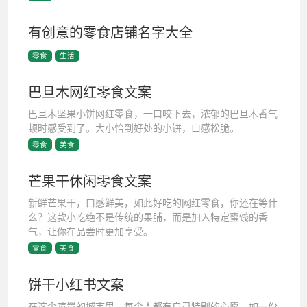
有创意的零食店铺名字大全
零食
生活
巴旦木网红零食文案
巴旦木坚果小饼网红零食，一口咬下去，浓郁的巴旦木香气
顿时感受到了。大小恰到好处的小饼，口感松脆。
零食
美食
芒果干休闲零食文案
新鲜芒果干，口感鲜美，如此好吃的网红零食，你还在等什
么？这款小吃绝不是传统的果脯，而是加入特定蜜饯的香
气，让你在品尝时更加享受。
零食
美食
饼干小红书文案
在这个喧嚣的城市里，每个人都有自己特别的心愿，如一份