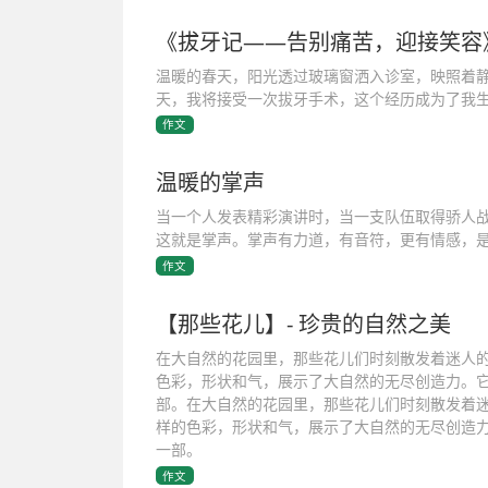
《拔牙记——告别痛苦，迎接笑容
温暖的春天，阳光透过玻璃窗洒入诊室，映照着
天，我将接受一次拔牙手术，这个经历成为了我
作文
温暖的掌声
当一个人发表精彩演讲时，当一支队伍取得骄人
这就是掌声。掌声有力道，有音符，更有情感，
作文
【那些花儿】- 珍贵的自然之美
在大自然的花园里，那些花儿们时刻散发着迷人
色彩，形状和气，展示了大自然的无尽创造力。
部。在大自然的花园里，那些花儿们时刻散发着
样的色彩，形状和气，展示了大自然的无尽创造
一部。
作文