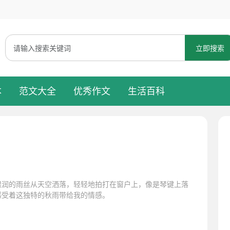
立即搜索
本
范文大全
优秀作文
生活百科
湿润的雨丝从天空洒落，轻轻地拍打在窗户上，像是琴键上落
感受着这独特的秋雨带给我的情感。