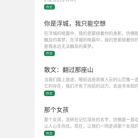
作文
你是浮城，我只能空想
在浮城的喧嚣中，我的思萦绕着你的身影，仿佛
触及的美梦。在浮城的喧嚣中，我的思萦绕着你
是我永远无法触及的美梦。
作文
散文：翻过那座山
当我们踏上旅途，眼前这座高耸入云的山峦像一
它的存在，我们才有了向前的动力，去追寻未知
作文
那个女孩
那个女孩，流转在记忆深处的名字，仿佛是一首
让人心生向往。现在，让我们一同走进那个女孩
作文