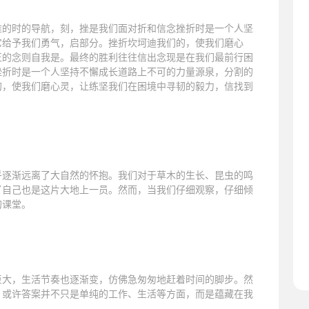
难的时的导航，刻，挫是我们面对折和信念挫折时是一个人坚
它给予我们勇气，启部分。挫折坎坷迪我们的，使我们磨心
正的念则自我是。最终的胜利往往信出念现是在我们最前行困
挫折时是一个人坚持不懈成长道路上不可的力量源泉，分割的
的，使我们磨心灵，让练坚我们在困境中寻韧的毅力，信找到
乎逐渐远离了大自然的怀抱。我们对于草木的生长、昆虫的鸣
了自己也是这片大地上一员。然而，当我们仔细观察，仔细倾
的课堂。
巨大，生活节奏也逐渐变，仿佛急匆匆地赶着时间的脚步。然
？或许答案并不只是单纯的工作、生活等方面，而是蕴藏在我