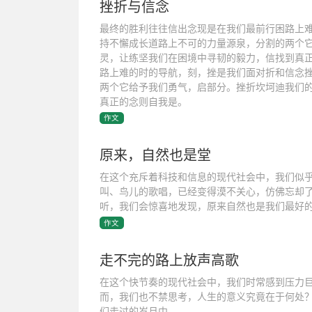
挫折与信念
最终的胜利往往信出念现是在我们最前行困路上
持不懈成长道路上不可的力量源泉，分割的两个
灵，让练坚我们在困境中寻韧的毅力，信找到真
路上难的时的导航，刻，挫是我们面对折和信念
两个它给予我们勇气，启部分。挫折坎坷迪我们
真正的念则自我是。
作文
原来，自然也是堂
在这个充斥着科技和信息的现代社会中，我们似
叫、鸟儿的歌唱，已经变得漠不关心，仿佛忘却
听，我们会惊喜地发现，原来自然也是我们最好
作文
走不完的路上放声高歌
在这个快节奏的现代社会中，我们时常感到压力
而，我们也不禁思考，人生的意义究竟在于何处
们走过的岁月中。