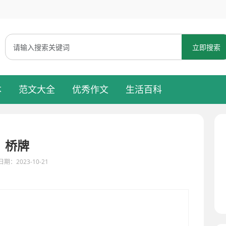
立即搜索
本
范文大全
优秀作文
生活百科
桥牌
期：2023-10-21
桥牌，不停地交换着眼神。他们专注而充满智慧，散发出一种独特的魅力，仿佛进入