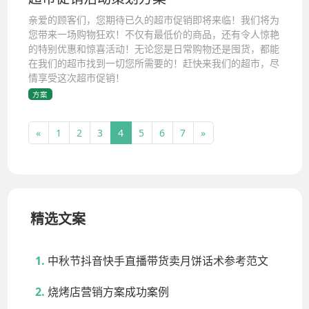
亲爱的顾客们，您期待已久的超市促销即将来临！我们将为
您带来一场购物狂欢！不仅有最低价的商品，还有令人惊艳
的特别优惠和惊喜活动！无论您是日常购物还是囤货，都能
在我们的超市找到一切您所需要的！赶快来我们的超市，尽
情享受这次超市促销！
方案
«
1
2
3
4
5
6
7
»
精选文案
中秋节抖音快手直播带货卖月饼话术参考范文
烧烤店营销方案成功案例